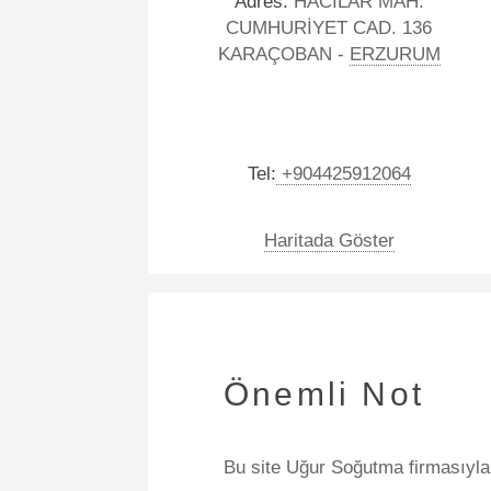
Adres:
HACILAR MAH.
CUMHURİYET CAD. 136
KARAÇOBAN -
ERZURUM
Tel:
+904425912064
Haritada Göster
Önemli Not
Bu site Uğur Soğutma firmasıyla a