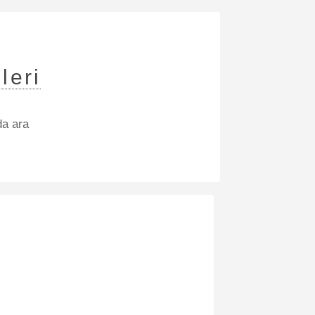
leri
da ara