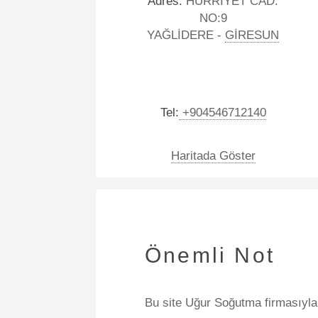
Adres:
HÜRRİYET CAD.
NO:9
YAĞLİDERE -
GİRESUN
Tel:
+904546712140
Haritada Göster
Önemli Not
Bu site Uğur Soğutma firmasıyla a