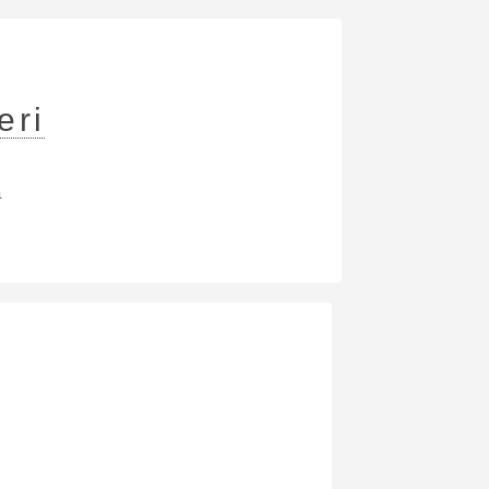
eri
a