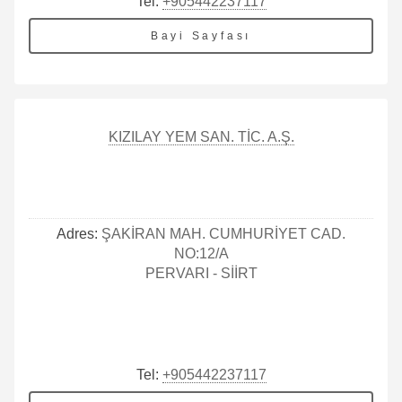
Tel:
+905442237117
Bayi Sayfası
KIZILAY YEM SAN. TİC. A.Ş.
Adres:
ŞAKİRAN MAH. CUMHURİYET CAD.
NO:12/A
PERVARI - SİİRT
Tel:
+905442237117